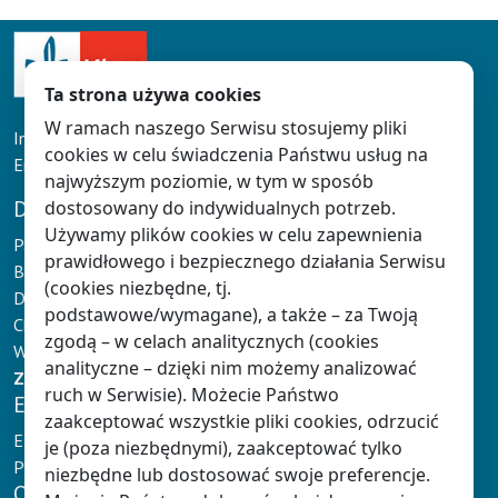
Ta strona używa cookies
W ramach naszego Serwisu stosujemy pliki
Infolinia: tel. 61 626 90 90
cookies w celu świadczenia Państwu usług na
Email:
doradcy@klett.pl
najwyższym poziomie, w tym w sposób
DLA NAUCZYCIELA
dostosowany do indywidualnych potrzeb.
Używamy plików cookies w celu zapewnienia
Panel Nauczyciela
prawidłowego i bezpiecznego działania Serwisu
Baza wiedzy
(cookies niezbędne, tj.
Dokumentacja Nauczyciela
podstawowe/wymagane), a także – za Twoją
Chmura Klett
zgodą – w celach analitycznych (cookies
Wydarzenia
analityczne – dzięki nim możemy analizować
Zaloguj
lub
zarejestruj się
ruch w Serwisie). Możecie Państwo
E-NAUCZANIE
zaakceptować wszystkie pliki cookies, odrzucić
E-podręczniki Klett
je (poza niezbędnymi), zaakceptować tylko
Platformy e-learningowe
niezbędne lub dostosować swoje preferencje.
OFERTA