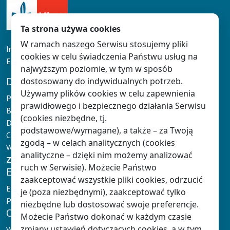
Ta strona używa cookies
W ramach naszego Serwisu stosujemy pliki
Infolinia: tel. 61 626 90 90
cookies w celu świadczenia Państwu usług na
Email:
doradcy@klett.pl
najwyższym poziomie, w tym w sposób
DLA NAUCZYCIELA
dostosowany do indywidualnych potrzeb.
Używamy plików cookies w celu zapewnienia
Panel Nauczyciela
prawidłowego i bezpiecznego działania Serwisu
Baza wiedzy
(cookies niezbędne, tj.
Dokumentacja Nauczyciela
podstawowe/wymagane), a także – za Twoją
Chmura Klett
zgodą – w celach analitycznych (cookies
Wydarzenia
analityczne – dzięki nim możemy analizować
Zaloguj
lub
zarejestruj się
ruch w Serwisie). Możecie Państwo
E-NAUCZANIE
zaakceptować wszystkie pliki cookies, odrzucić
E-podręczniki Klett
je (poza niezbędnymi), zaakceptować tylko
Platformy e-learningowe
niezbędne lub dostosować swoje preferencje.
OFERTA
Możecie Państwo dokonać w każdym czasie
zmiany ustawień dotyczących cookies, a w tym
Wychowanie przedszkolne