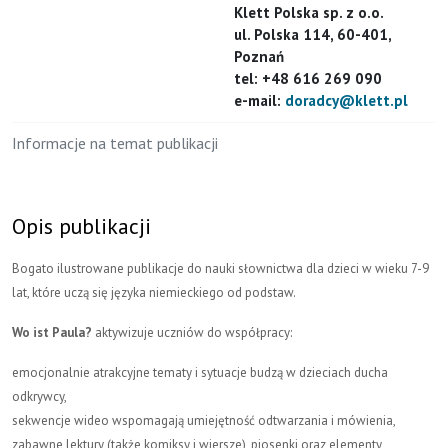
Klett Polska sp. z o.o.
ul. Polska 114, 60-401,
Poznań
tel: +48 616 269 090
e-mail:
doradcy@klett.pl
Informacje na temat publikacji
Opis publikacji
Bogato ilustrowane publikacje do nauki słownictwa dla dzieci w wieku 7-9
lat, które uczą się języka niemieckiego od podstaw.
Wo ist Paula?
aktywizuje uczniów do współpracy:
emocjonalnie atrakcyjne tematy i sytuacje budzą w dzieciach ducha
odkrywcy,
sekwencje wideo wspomagają umiejętność odtwarzania i mówienia,
zabawne lektury (także komiksy i wiersze), piosenki oraz elementy