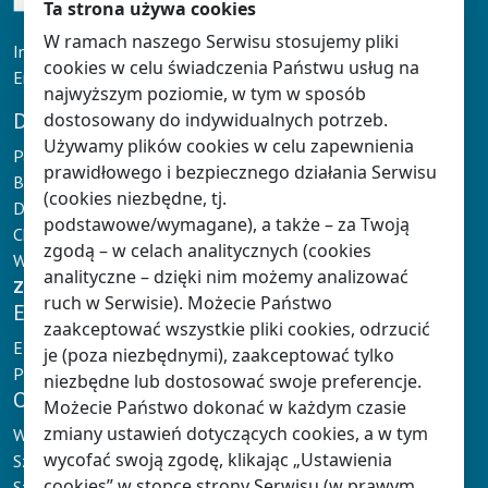
Ta strona używa cookies
W ramach naszego Serwisu stosujemy pliki
Infolinia: tel. 61 626 90 90
cookies w celu świadczenia Państwu usług na
Email:
doradcy@klett.pl
najwyższym poziomie, w tym w sposób
DLA NAUCZYCIELA
dostosowany do indywidualnych potrzeb.
Używamy plików cookies w celu zapewnienia
Panel Nauczyciela
prawidłowego i bezpiecznego działania Serwisu
Baza wiedzy
(cookies niezbędne, tj.
Dokumentacja Nauczyciela
podstawowe/wymagane), a także – za Twoją
Chmura Klett
zgodą – w celach analitycznych (cookies
Wydarzenia
analityczne – dzięki nim możemy analizować
Zaloguj
lub
zarejestruj się
ruch w Serwisie). Możecie Państwo
E-NAUCZANIE
zaakceptować wszystkie pliki cookies, odrzucić
E-podręczniki Klett
je (poza niezbędnymi), zaakceptować tylko
Platformy e-learningowe
niezbędne lub dostosować swoje preferencje.
OFERTA
Możecie Państwo dokonać w każdym czasie
zmiany ustawień dotyczących cookies, a w tym
Wychowanie przedszkolne
wycofać swoją zgodę, klikając „Ustawienia
Szkoły
cookies” w stopce strony Serwisu (w prawym
Szkoły językowe i wyższe