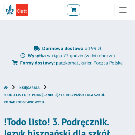
Darmowa dostawa
od 99 zł
Wysyłka
w ciągu 72 godzin (w dni robocze)
Formy dostawy:
paczkomat, kurier, Poczta Polska
KSIĘGARNIA
!TODO LISTO! 3. PODRĘCZNIK. JĘZYK HISZPAŃSKI DLA SZKÓŁ
PONADPODSTAWOWYCH
!Todo listo! 3. Podręcznik.
Język hiszpański dla szkół