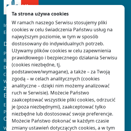
Ta strona używa cookies
W ramach naszego Serwisu stosujemy pliki
Infolinia: tel. 61 626 90 90
cookies w celu świadczenia Państwu usług na
Email:
doradcy@klett.pl
najwyższym poziomie, w tym w sposób
DLA NAUCZYCIELA
dostosowany do indywidualnych potrzeb.
Używamy plików cookies w celu zapewnienia
Panel Nauczyciela
prawidłowego i bezpiecznego działania Serwisu
Baza wiedzy
(cookies niezbędne, tj.
Dokumentacja Nauczyciela
podstawowe/wymagane), a także – za Twoją
Chmura Klett
zgodą – w celach analitycznych (cookies
Wydarzenia
analityczne – dzięki nim możemy analizować
Zaloguj
lub
zarejestruj się
ruch w Serwisie). Możecie Państwo
E-NAUCZANIE
zaakceptować wszystkie pliki cookies, odrzucić
E-podręczniki Klett
je (poza niezbędnymi), zaakceptować tylko
Platformy e-learningowe
niezbędne lub dostosować swoje preferencje.
OFERTA
Możecie Państwo dokonać w każdym czasie
zmiany ustawień dotyczących cookies, a w tym
Wychowanie przedszkolne