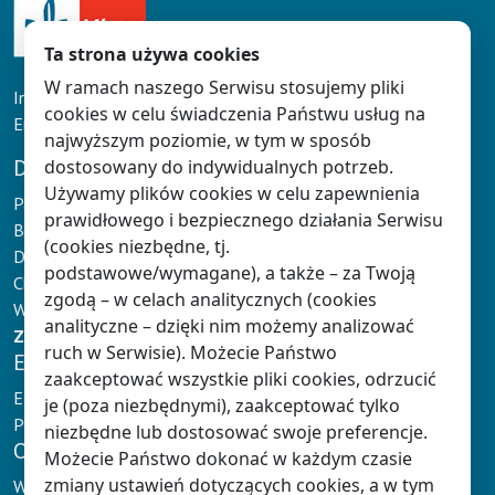
Ta strona używa cookies
W ramach naszego Serwisu stosujemy pliki
Infolinia: tel. 61 626 90 90
cookies w celu świadczenia Państwu usług na
Email:
doradcy@klett.pl
najwyższym poziomie, w tym w sposób
DLA NAUCZYCIELA
dostosowany do indywidualnych potrzeb.
Używamy plików cookies w celu zapewnienia
Panel Nauczyciela
prawidłowego i bezpiecznego działania Serwisu
Baza wiedzy
(cookies niezbędne, tj.
Dokumentacja Nauczyciela
podstawowe/wymagane), a także – za Twoją
Chmura Klett
zgodą – w celach analitycznych (cookies
Wydarzenia
analityczne – dzięki nim możemy analizować
Zaloguj
lub
zarejestruj się
ruch w Serwisie). Możecie Państwo
E-NAUCZANIE
zaakceptować wszystkie pliki cookies, odrzucić
E-podręczniki Klett
je (poza niezbędnymi), zaakceptować tylko
Platformy e-learningowe
niezbędne lub dostosować swoje preferencje.
OFERTA
Możecie Państwo dokonać w każdym czasie
zmiany ustawień dotyczących cookies, a w tym
Wychowanie przedszkolne