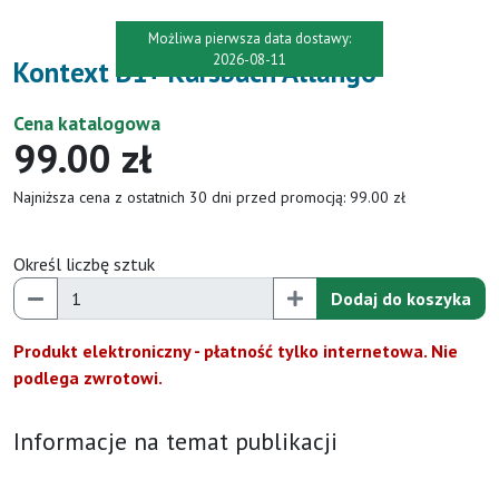
Możliwa pierwsza data dostawy:
2026-08-11
Kontext B1+ Kursbuch Allango
Cena katalogowa
99.00 zł
Najniższa cena z ostatnich 30 dni przed promocją: 99.00 zł
Określ liczbę sztuk
Dodaj do koszyka
Produkt elektroniczny - płatność tylko internetowa. Nie
podlega zwrotowi.
Informacje na temat publikacji