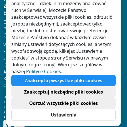
analityczne – dzięki nim możemy analizować
Zaloguj
lub
zarejestruj się
ruch w Serwisie). Możecie Państwo
E-NAUCZANIE
zaakceptować wszystkie pliki cookies, odrzucić
E-podręczniki Klett
je (poza niezbędnymi), zaakceptować tylko
Platformy e-learningowe
niezbędne lub dostosować swoje preferencje.
OFERTA
Możecie Państwo dokonać w każdym czasie
zmiany ustawień dotyczących cookies, a w tym
Wychowanie przedszkolne
wycofać swoją zgodę, klikając „Ustawienia
Szkoły
cookies” w stopce strony Serwisu (w prawym
Szkoły językowe i wyższe
dolnym rogu strony). Więcej szczegółów w
Książki dla dzieci
naszej
Polityce Cookies
.
AKTUALNOŚCI
KSIĘGARNIA
Zaakceptuj wszystkie pliki cookies
Copyright © Klett Polska sp. z o.o.
Zaakceptuj niezbędne pliki cookies
O NAS
KONTAKT
Odrzuć wszystkie pliki cookies
REGULAMIN KSIĘGARNI
POLITYKA PRYWATNOŚCI
Ustawienia
POLITYKA COOKIES
Ustawienia Cookies