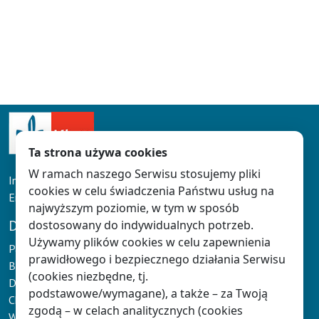
Ta strona używa cookies
W ramach naszego Serwisu stosujemy pliki
Infolinia: tel. 61 626 90 90
cookies w celu świadczenia Państwu usług na
Email:
doradcy@klett.pl
najwyższym poziomie, w tym w sposób
DLA NAUCZYCIELA
dostosowany do indywidualnych potrzeb.
Używamy plików cookies w celu zapewnienia
Panel Nauczyciela
prawidłowego i bezpiecznego działania Serwisu
Baza wiedzy
(cookies niezbędne, tj.
Dokumentacja Nauczyciela
podstawowe/wymagane), a także – za Twoją
Chmura Klett
zgodą – w celach analitycznych (cookies
Wydarzenia