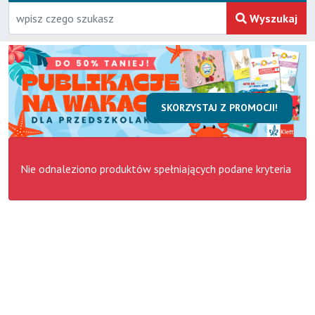
Wyszukaj
SKORZYSTAJ Z PROMOCJI!
Nie odnaleziono produktów spełniających podane kryteria